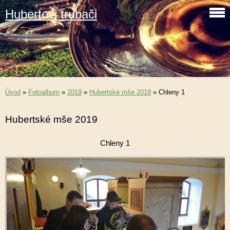
Hubertovi trubači
Úvod
»
Fotoalbum
»
2019
»
Hubertské mše 2019
»
Chleny 1
Hubertské mše 2019
Chleny 1