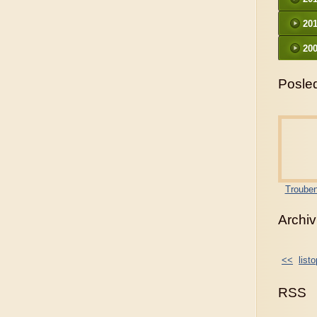
20
200
Posled
Trouben
Archiv
<<
list
RSS