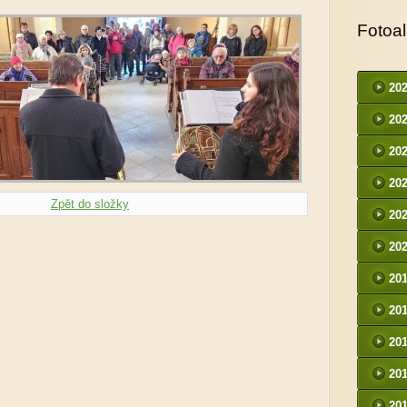
Fotoa
20
20
20
20
Zpět do složky
20
20
20
20
20
20
20