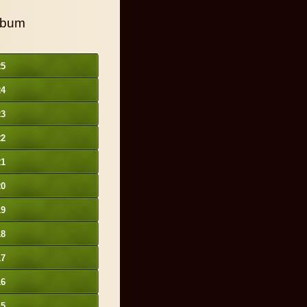
lbum
25
24
23
22
21
20
19
18
17
16
15