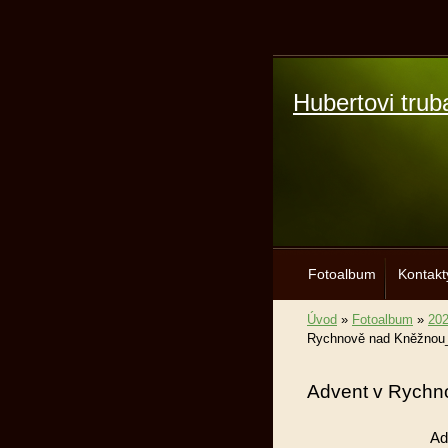
Hubertovi trub
Fotoalbum
Kontakt
Úvod
»
Fotoalbum
»
20
Rychnově nad Kněžnou
Advent v Rychn
Ad