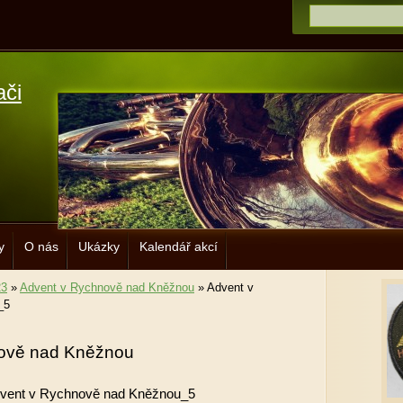
ači
y
O nás
Ukázky
Kalendář akcí
23
»
Advent v Rychnově nad Kněžnou
»
Advent v
_5
ově nad Kněžnou
vent v Rychnově nad Kněžnou_5