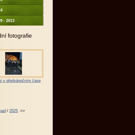
14
9 - 2013
ní fotografie
í v předvánočním čase
opad
/
2025
>>