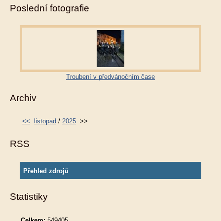
Poslední fotografie
Troubení v předvánočním čase
Archiv
<<
listopad
/
2025
>>
RSS
Přehled zdrojů
Statistiky
Celkem:
549405