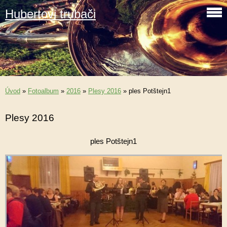
Hubertovi trubači
Úvod
»
Fotoalbum
»
2016
»
Plesy 2016
»
ples Potštejn1
Plesy 2016
ples Potštejn1